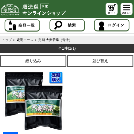
トップ
＞
定期コース
＞
定期 大麦若葉（青汁）
全1件
(1/1)
絞り込み
並び替え