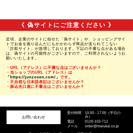
《 偽サイトにご注意ください 》
近頃、企業のサイトに似せた「偽サイト」や、ショッピングサイ
トでお金を振り込んだにもかかわらず商品が送られてこない
「詐欺サイト」が急増しております。下記の不審な点がある場合
は、偽サイトの可能性がございますので、ご利用されないようお
願いいたします。
・URL（アドレス）に不審な点はございませんか？
・当ショップのURL（アドレス）は
「https://junzosen.com/」
です。
・不自然な日本語表記はございませんか？
・振込先口座に不審点はございませんか？
受付時間
10:00 - 17:00（平日の
み）
お問い合わせ
電話
0120-103-712
メール
order@marukai.co.jp