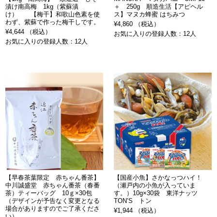
漬け南高梅 1kg（紫蘇漬
＋ 250g 順造生活【アピヘル
け） 【梅干】和歌山色素を使
ス】マヌカ蜂蜜 はちみつ
わず、紫蘇で作った梅干しです。
¥4,860 （税込）
¥4,644 （税込）
お気に入りの登録人数：12人
お気に入りの登録人数：12人
【早春茶葉限定 赤ちゃん番茶】
【国産小魚】さかなっつハイ！
中川誠盛堂 赤ちゃん番茶（春番
（瀬戸内の小魚が入っていま
茶）ティーバッグ 10ｇ×30包
す。）10g×30袋 東洋ナッツ
（デザインが予告なく変更となる
TON’S トン
場合がありますのでご了承くださ
¥1,944 （税込）
い）