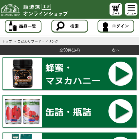
トップ
＞
こだわりフード・ドリンク
全50件
(1/4)
次へ