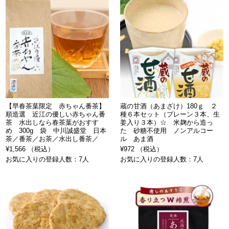
【早春茶葉限定 赤ちゃん番茶】
蔵の甘酒（あまざけ）180ｇ ２
順造選 近江の優しい赤ちゃん番
種６本セット（プレーン３本、生
茶 水出しなら春茶葉がおすす
姜入り３本）☆ 米麹から造っ
め 300g 袋 中川誠盛堂 日本
た 砂糖不使用 ノンアルコー
茶／番茶／お茶／水出し番茶／
ル あま酒
¥1,566 （税込）
¥972 （税込）
お気に入りの登録人数：7人
お気に入りの登録人数：7人