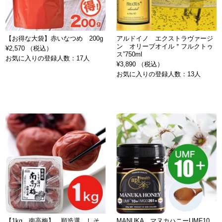
【お得な大袋】赤いなつめ 200g
アルドイノ エクストラヴァージ
ン オリーブオイル＂フルクトゥ
¥2,570 （税込）
ス”750ml
お気に入りの登録人数：17人
¥3,890 （税込）
お気に入りの登録人数：13人
【1kg 南高梅】 順造選 しそ
MANUKA マヌカハニーUMF10