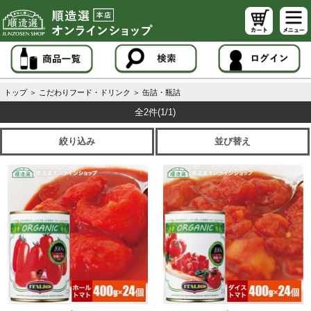
トップ
＞
こだわりフード・ドリンク
＞
缶詰・瓶詰
全2件
(1/1)
絞り込み
並び替え