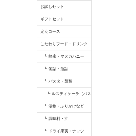
お試しセット
ギフトセット
定期コース
こだわりフード・ドリンク
┗ 蜂蜜・マヌカハニー
┗ 缶詰・瓶詰
┗ パスタ・麺類
┗ ルスティケーラ（パス
タ）
┗ 漬物・ふりかけなど
┗ 調味料・油
┗ ドライ果実・ナッツ