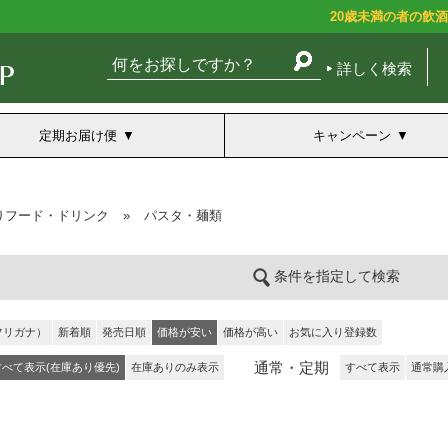
20歳未満の者の飲
詳しく検索
定期お届け便
キャンペーン
りフード・ドリンク
»
パスタ・麺類
条件を指定して検索
フリガナ）
新着順
発売日順
価格が安い
価格が高い
お気に入り登録数
通常・定期
すべて表示(在庫あり優先)
在庫ありのみ表示
すべて表示
通常購