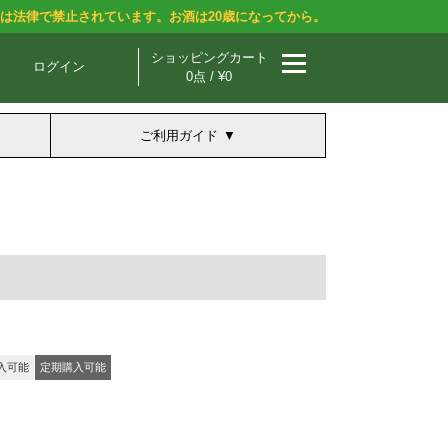
酒は法律で禁止されています。お酒は20歳になってから。
ショッピングカート
ログイン
0点 / ¥0
ご利用ガイド
入可能
定期購入可能