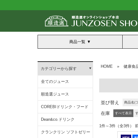
商品一覧
HOME
»
健康食
カテゴリーから探す
全てのジュース
順造選ジュース
並び替え
商品名(
COREBIドリンク・フード
在庫
すべて表示
Dean&co.ドリンク
1件～3件（全3
クランクリン ソフトゼリー