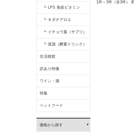
1件～3件（全3
性食品）
┗ LPS 免疫ビタミン
┗ キダチアロエ
┗ イチョウ葉（サプリ）
┗ 巡源（酵素ドリンク）
生活雑貨
訳あり特価
ワイン・酒
特集
ペットフード
価格から探す