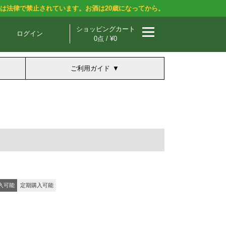
酒は法律で禁止されています。お酒は20歳になってから。
ショッピングカート
ログイン
0点 / ¥0
ご利用ガイド
入可能
定期購入可能