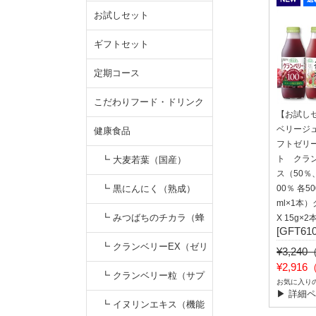
お試しセット
ギフトセット
定期コース
こだわりフード・ドリンク
【お試し
ベリージ
健康食品
フトゼリ
ト クラ
┗ 大麦若葉（国産）
ス（50％
┗ 黒にんにく（熟成）
00％ 各50
ml×1本
┗ みつばちのチカラ（蜂
X 15g×2
[GFT610
蜜）
┗ クランベリーEX（ゼリ
¥3,24
¥2,91
ー）
┗ クランベリー粒（サプ
お気に入り
▶ 詳細
リ）
┗ イヌリンエキス（機能