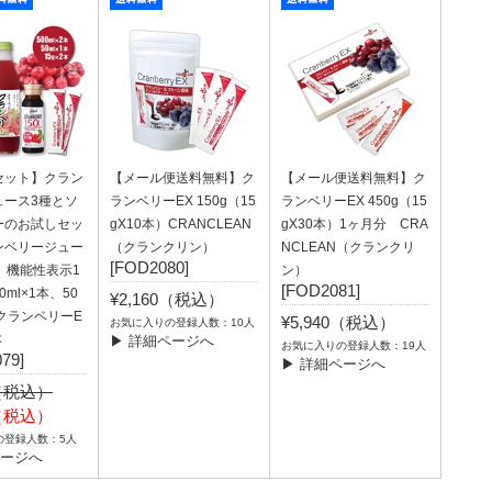
セット】クラン
【メール便送料無料】ク
【メール便送料無料】ク
ュース3種とソ
ランベリーEX 150g（15
ランベリーEX 450g（15
ーのお試しセッ
gX10本）CRANCLEAN
gX30本）1ヶ月分 CRA
ンベリージュー
（クランクリン）
NCLEAN（クランクリ
[FOD2080]
、機能性表示1
ン）
[FOD2081]
0ml×1本、50
¥2,160（税込）
）クランベリーE
¥5,940（税込）
お気に入りの登録人数：10人
本
▶ 詳細ページへ
お気に入りの登録人数：19人
79]
▶ 詳細ページへ
0（税込）
6（税込）
の登録人数：5人
ページへ