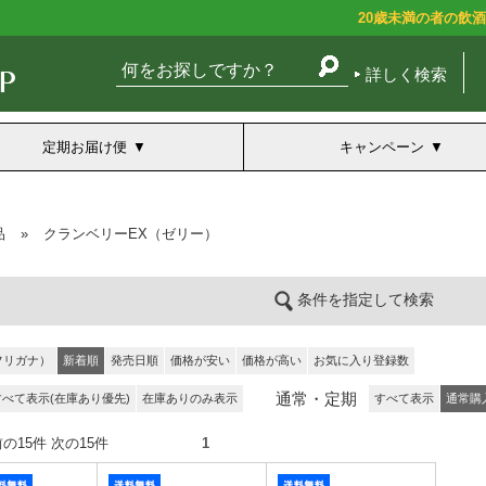
20歳未満の者の飲
詳しく検索
定期お届け便
キャンペーン
品
»
クランベリーEX（ゼリー）
条件を指定して検索
フリガナ）
新着順
発売日順
価格が安い
価格が高い
お気に入り登録数
通常・定期
すべて表示(在庫あり優先)
在庫ありのみ表示
すべて表示
通常購
件） 前の15件 次の15件
1