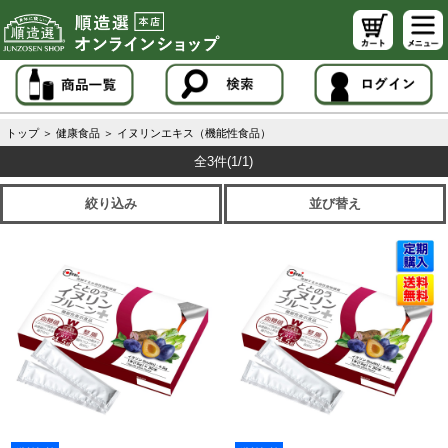
トップ
＞
健康食品
＞
イヌリンエキス（機能性食品）
全3件
(1/1)
絞り込み
並び替え