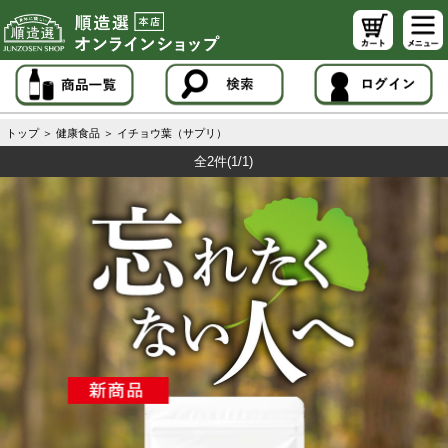
トップ
＞
健康食品
＞
イチョウ葉（サプリ）
全2件
(1/1)