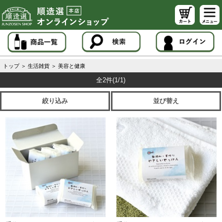
トップ
＞
生活雑貨
＞
美容と健康
全2件
(1/1)
絞り込み
並び替え