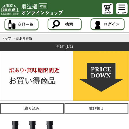
トップ
＞
訳あり特価
全1件
(1/1)
絞り込み
並び替え