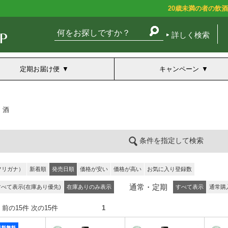
20歳未満の者の飲
詳しく検索
定期お届け便
キャンペーン
・酒
条件を指定して検索
フリガナ）
新着順
発売日順
価格が安い
価格が高い
お気に入り登録数
通常・定期
すべて表示(在庫あり優先)
在庫ありのみ表示
すべて表示
通常購
2件） 前の15件 次の15件
1