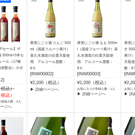
果実にごり酒 りんご 500
果実にごり酒 もも 500m
果実に
OFFセール】ザ
ml（国産フルーツ果汁）
l（国産フルーツ果汁）喜
す 5
300ml×3本セ
喜久水酒造の白貴天龍使
久水酒造の白貴天龍使
果汁）
ュール（17種
用 アルコール度数：
用 アルコール度数：
天龍使
素材配合）小ボ
8％
8％
数：8
[INW00002]
[INW00003]
[INW
2]
¥2,200（税込）
¥2,200（税込）
¥2,
0（税込）
▶ 詳細ページへ
お気に入りの登録人数：1人
お気に
▶ 詳細ページへ
▶ 詳
0（税込）
の登録人数：2人
ページへ