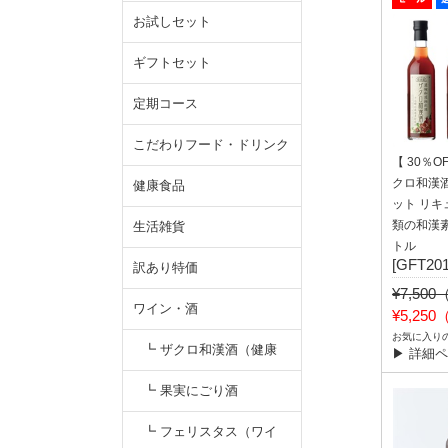
お試しセット
ギフトセット
定期コース
こだわりフード・ドリンク
【 30％
クロ和漢酒 
健康食品
ット リキ
類の和漢
生活雑貨
トル
[GFT201
訳あり特価
¥7,50
ワイン・酒
¥5,25
お気に入り
┗ ザクロ和漢酒（健康
▶ 詳細
酒）
┗ 果実にごり酒
┗ フェリスタス（ワイ