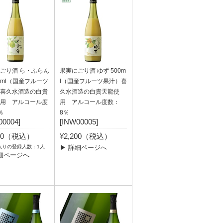
ごり酒 ら・ふらん
果実にごり酒 ゆず 500m
00ml（国産フルーツ
l（国産フルーツ果汁）喜
喜久水酒造の白貴
久水酒造の白貴天龍使
用 アルコール度
用 アルコール度数：
％
8％
00004]
[INW00005]
200（税込）
¥2,200（税込）
入りの登録人数：1人
▶ 詳細ページへ
細ページへ