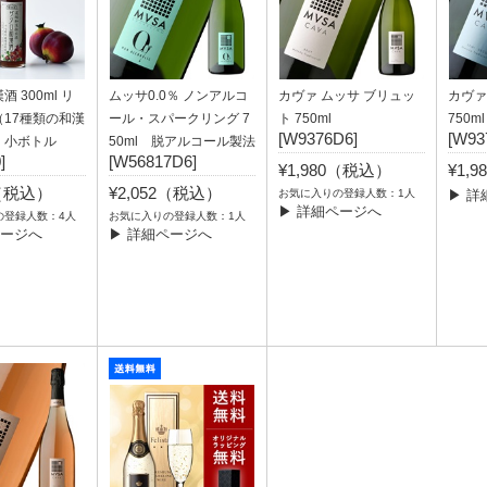
 300ml リ
ムッサ0.0％ ノンアルコ
カヴァ ムッサ ブリュッ
カヴァ
17種類の和漢
ール・スパークリング 7
ト 750ml
750ml
[W9376D6]
[W93
）小ボトル
50ml 脱アルコール製法
]
[W56817D6]
¥1,980（税込）
¥1,
0（税込）
¥2,052（税込）
お気に入りの登録人数：1人
▶ 詳
▶ 詳細ページへ
の登録人数：4人
お気に入りの登録人数：1人
ページへ
▶ 詳細ページへ