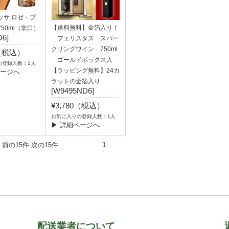
ッサ ロゼ・ブ
【送料無料】金箔入り！
750ml（辛口）
D6]
フェリスタス スパー
クリングワイン 750ml
5（税込）
ゴールドボックス入
の登録人数：1人
【ラッピング無料】24カ
ページへ
ラットの金箔入り
[W9495ND6]
¥3,780（税込）
お気に入りの登録人数：1人
▶ 詳細ページへ
2件） 前の15件 次の15件
1