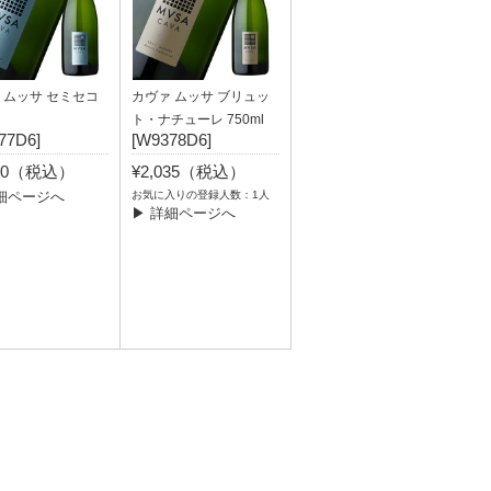
 ムッサ セミセコ
カヴァ ムッサ ブリュッ
ト・ナチューレ 750ml
77D6]
[W9378D6]
980（税込）
¥2,035（税込）
細ページへ
お気に入りの登録人数：1人
▶ 詳細ページへ