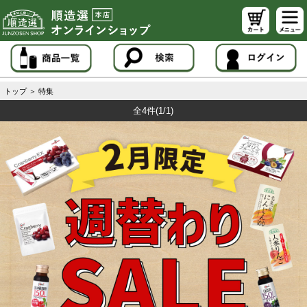
トップ
＞
特集
全4件
(1/1)