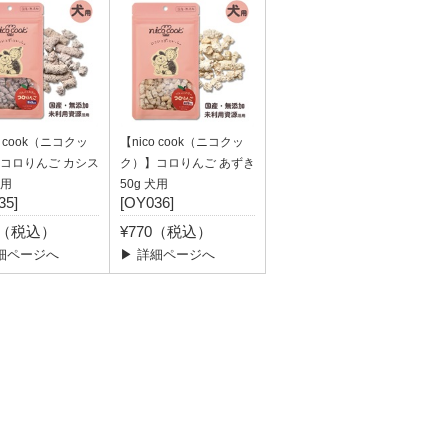
o cook（ニコクッ
【nico cook（ニコクッ
コロりんご カシス
ク）】コロりんご あずき
犬用
50g 犬用
35]
[OY036]
0（税込）
¥770（税込）
細ページへ
▶ 詳細ページへ