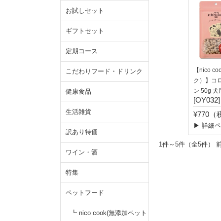
お試しセット
ギフトセット
定期コース
【nico 
こだわりフード・ドリンク
ク）】コ
ン 50g 犬
健康食品
[OY032]
生活雑貨
¥770
▶ 詳細
訳あり特価
1件～5件（全5
ワイン・酒
特集
ペットフード
┗ nico cook(無添加ペット