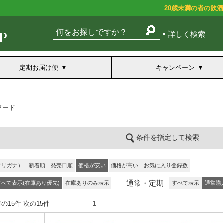
20歳未満の者の飲
詳しく検索
定期お届け便
キャンペーン
フード
条件を指定して検索
フリガナ）
新着順
発売日順
価格が安い
価格が高い
お気に入り登録数
通常・定期
すべて表示(在庫あり優先)
在庫ありのみ表示
すべて表示
通常購
件） 前の15件 次の15件
1