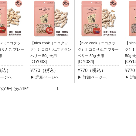
cook（ニコクッ
【nico cook（ニコクッ
【nico cook（ニコクッ
【nic
ロりんご プレー
ク）】コロりんご クラン
ク）】コロりんご ブルー
ク）】
用
ベリー 50g 犬用
ベリー 50g 犬用
50g 
[OY033]
[OY034]
[OY0
（税込）
¥770（税込）
¥770（税込）
¥77
ページへ
▶ 詳細ページへ
▶ 詳細ページへ
▶ 詳
件） 前の15件 次の15件
1