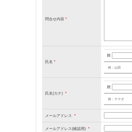
問合せ内容
*
姓
氏名
*
例：山田
姓
氏名(カナ)
*
例：ヤマダ
メールアドレス
*
メールアドレス(確認用)
*