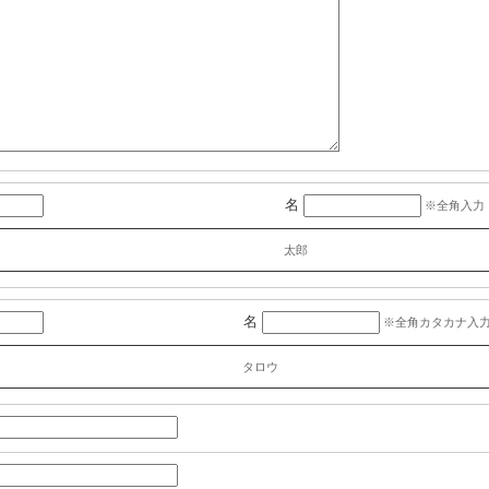
名
※全角入力
太郎
名
※全角カタカナ入
タロウ