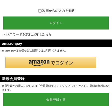
次回からの入力を省略
ログイン
» パスワードを忘れた方はこちら
amazonpay
amazonpayは先様などご贈答ではご利用できません。
新規会員登録
会員登録がお済みでない方は「会員登録する」をタップしてください。登録は無料にな
ります。
会員登録する