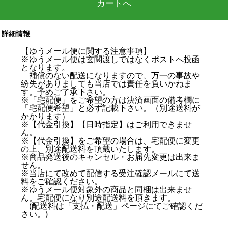
カートへ
詳細情報
【ゆうメール便に関する注意事項】
※ゆうメール便は玄関渡しではなくポストへ投函
となります。
補償のない配送になりますので、万一の事故や
紛失がありましても当店では責任を負いかねま
す。予めご了承下さい。
※「宅配便」をご希望の方は決済画面の備考欄に
「宅配便希望」と必ず記載下さい。（別途送料が
かかります）
※【代金引換】【日時指定】はご利用できませ
ん。
※【代金引換】をご希望の場合は、宅配便に変更
の上、別途配送料を頂戴いたします。
※商品発送後のキャンセル・お届先変更は出来ま
せん。
※当店にて改めて配信する受注確認メールにて送
料をご確認ください。
※ゆうメール便対象外の商品と同梱は出来ませ
ん。宅配便になり別途配送料を頂きます。
(配送料は「支払・配送」ページにてご確認くだ
さい。)