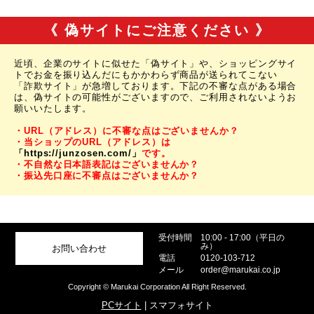
《 偽サイトにご注意ください 》
近頃、企業のサイトに似せた「偽サイト」や、ショッピングサイ
トでお金を振り込んだにもかかわらず商品が送られてこない
「詐欺サイト」が急増しております。下記の不審な点がある場合
は、偽サイトの可能性がございますので、ご利用されないようお
願いいたします。
・URL（アドレス）に不審な点はございませんか？
・当ショップのURL（アドレス）は
「https://junzosen.com/」
です。
・不自然な日本語表記はございませんか？
・振込先口座に不審点はございませんか？
受付時間
10:00 - 17:00（平日の
み）
お問い合わせ
電話
0120-103-712
メール
order@marukai.co.jp
Copyright © Marukai Corporation All Right Reserved.
PCサイト
| スマフォサイト