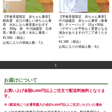
【早春茶葉限定 赤ちゃん番茶】
【早春茶葉限定 赤ちゃん番茶】
順造選 近江の優しい赤ちゃん番
中川誠盛堂 赤ちゃん番茶（春番
茶 水出しなら春茶葉がおすす
茶）ティーバッグ 10ｇ×30包
め 300g 袋 中川誠盛堂 日本
（デザインが予告なく変更となる
茶／番茶／お茶／水出し番茶／
場合がありますのでご了承くださ
い）
¥1,566 （税込）
¥1,188 （税込）
お気に入りの登録人数：7人
お気に入りの登録人数：9人
1