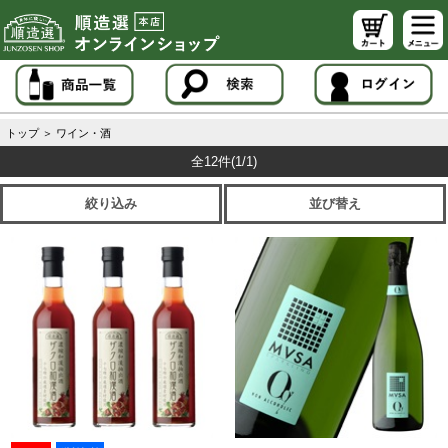
トップ
＞
ワイン・酒
全12件
(1/1)
絞り込み
並び替え