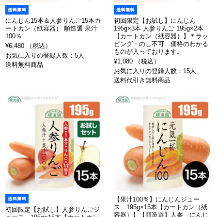
にんじん15本＆人参りんご15本カ
初回限定【お試し】にんじん
ートカン（紙容器） 順造選 果汁
195g×3本 人参りんご 195g×2本
100％
【カートカン（紙容器）】＊ラッ
ピング・のし不可 価格のわかる
¥6,480 （税込）
ものが入っております。
お気に入りの登録人数：5人
¥1,080 （税込）
送料無料商品
お気に入りの登録人数：15人
送料代引き無料商品
【果汁100％】にんじんジュー
ス 195g×15本【カートカン（紙
初回限定【お試し】人参りんごジ
容器）】【順造選】人参 にんじ