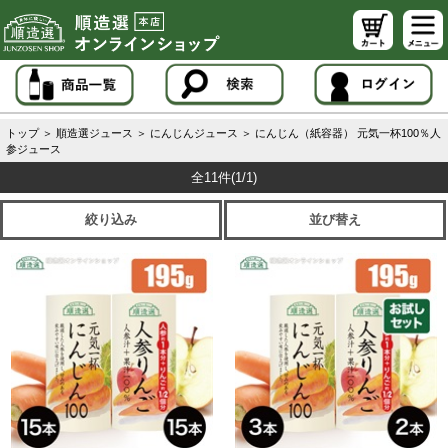
トップ
＞
順造選ジュース
＞
にんじんジュース
＞
にんじん（紙容器） 元気一杯100％人
参ジュース
全11件
(1/1)
絞り込み
並び替え