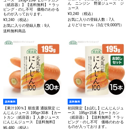
ュース 195g×15本【カートカン
ん ニンジン 野菜ジュース ジ
（紙容器）】【送料無料】＊ラッ
ュース
ピング・のし不可 価格のわかる
¥3,240 （税込）
ものが入っております。
お気に入りの登録人数：7人
¥3,240 （税込）
よりどりセール（3点で9,000円）
お気に入りの登録人数：9人
送料無料商品
【果汁100％】順造選 通販限定 に
初回限定【お試し】にんじんジュ
んじんジュース 195g×30本 【カー
ース 195g×15本【カートカン
トカン（紙容器）】人参ジュース
（紙容器）】【送料無料】＊ラッ
にんじんジュース 【送料無料】
ピング・のし不可 価格のわかる
ものが入っております。
¥6,480 （税込）