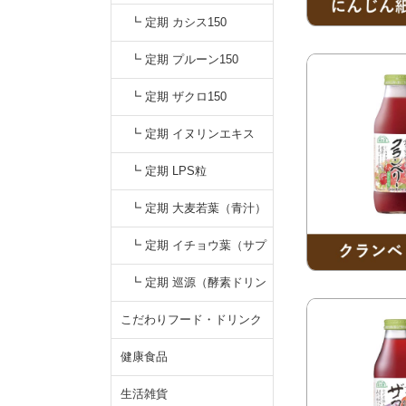
┗ 定期 カシス150
┗ 定期 プルーン150
┗ 定期 ザクロ150
┗ 定期 イヌリンエキス
┗ 定期 LPS粒
┗ 定期 大麦若葉（青汁）
┗ 定期 イチョウ葉（サプ
リ）
┗ 定期 巡源（酵素ドリン
ク）
こだわりフード・ドリンク
健康食品
生活雑貨