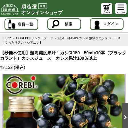
トップ
＞
COREBIドリンク・フード
＞
成分一杯150％カシス 無添加カシスジュース
【くっきりアントシアニン】
【砂糖不使用】超高濃度果汁！カシス150 50ml×10本（ブラック
カラント）カシスジュース カシス果汁100％以上
¥3,132 (税込)