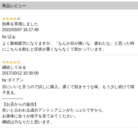
商品レビュー
効果を実感しました
2022/03/07 16:17:49
by:ぱぁ
よく眼精疲労になりますが、「なんか目が痛いな、疲れたな」と思った時
にこちらを飲むと症状が重くならなくて助かっています。
継続してみる
2017/10/12 10:30:00
by:ダイアン
目にいいと言うので試しに購入。濃くて効きそうな味。もう少し続けて様
子見る。
-----------------
【お店からの返信】
良いと云われる成分アントシアニンがたっぷりですから、
お身体に合うか様子を見てみてください。
継続は力なりだと思います。