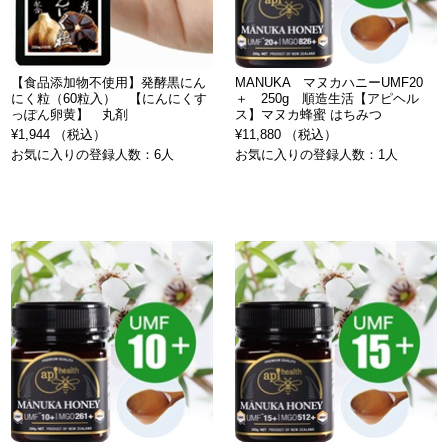
【食品添加物不使用】発酵黒にん
MANUKA マヌカハニーUMF20
にく粒（60粒入） 【にんにくす
＋ 250g 順造生活【アピヘル
っぽん卵黄】 丸剤
ス】マヌカ蜂蜜 はちみつ
¥1,944 （税込）
¥11,880 （税込）
お気に入りの登録人数：6人
お気に入りの登録人数：1人