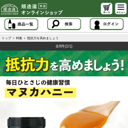
トップ
＞
特集
＞
抵抗力を高めましょう
全8件
(1/1)