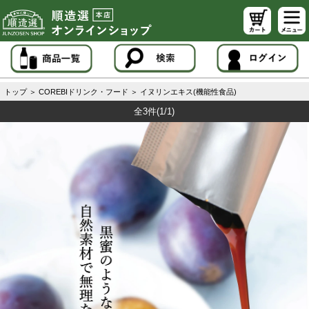
トップ
＞
COREBIドリンク・フード
＞
イヌリンエキス(機能性食品)
全3件
(1/1)