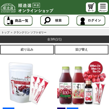
トップ
＞
クランクリン ソフトゼリー
全3件
(1/1)
絞り込み
並び替え