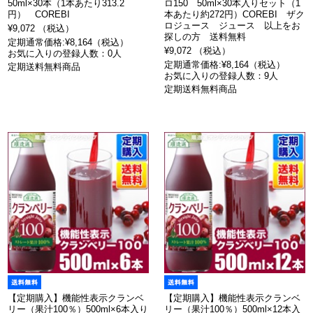
50ml×30本（1本あたり313.2
ロ150 50ml×30本入りセット（1
円） COREBI
本あたり約272円）COREBI ザク
ロジュース ジュース 以上をお
¥9,072 （税込）
探しの方 送料無料
定期通常価格:¥8,164（税込）
¥9,072 （税込）
お気に入りの登録人数：0人
定期通常価格:¥8,164（税込）
定期送料無料商品
お気に入りの登録人数：9人
定期送料無料商品
【定期購入】機能性表示クランベ
【定期購入】機能性表示クランベ
リー（果汁100％）500ml×6本入り
リー（果汁100％）500ml×12本入