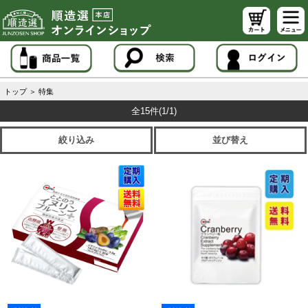
トップ
＞
特集
全15件
(1/1)
絞り込み
並び替え