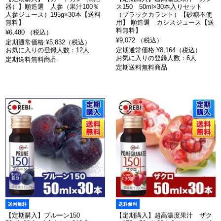
器）】順造選 人参（果汁100％
ス150 50ml×30本入りセット
人参ジュース）195g×30本【送料
（ブラックカラント）【砂糖不使
無料】
用】 順造選 カシスジュース【送
料無料】
¥6,480 （税込）
¥9,072 （税込）
定期通常価格:¥5,832（税込）
お気に入りの登録人数：12人
定期通常価格:¥8,164（税込）
お気に入りの登録人数：6人
定期送料無料商品
定期送料無料商品
【定期購入】プルーン150
【定期購入】超高濃度果汁 ザク