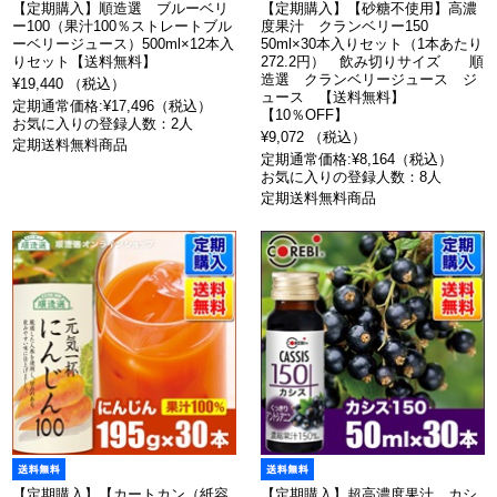
【定期購入】順造選 ブルーベリ
【定期購入】【砂糖不使用】高濃
ー100（果汁100％ストレートブル
度果汁 クランベリー150
ーベリージュース）500ml×12本入
50ml×30本入りセット（1本あたり
りセット【送料無料】
272.2円） 飲み切りサイズ 順
造選 クランベリージュース ジ
¥19,440 （税込）
ュース 【送料無料】
定期通常価格:¥17,496（税込）
【10％OFF】
お気に入りの登録人数：2人
¥9,072 （税込）
定期送料無料商品
定期通常価格:¥8,164（税込）
お気に入りの登録人数：8人
定期送料無料商品
【定期購入】【カートカン（紙容
【定期購入】超高濃度果汁 カシ