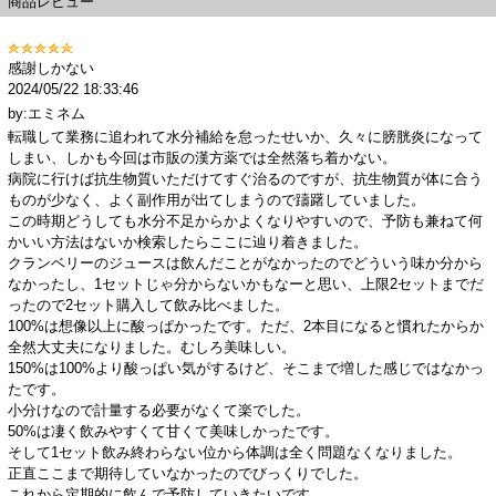
商品レビュー
感謝しかない
2024/05/22 18:33:46
by:エミネム
転職して業務に追われて水分補給を怠ったせいか、久々に膀胱炎になって
しまい、しかも今回は市販の漢方薬では全然落ち着かない。
病院に行けば抗生物質いただけてすぐ治るのですが、抗生物質が体に合う
ものが少なく、よく副作用が出てしまうので躊躇していました。
この時期どうしても水分不足からかよくなりやすいので、予防も兼ねて何
かいい方法はないか検索したらここに辿り着きました。
クランベリーのジュースは飲んだことがなかったのでどういう味か分から
なかったし、1セットじゃ分からないかもなーと思い、上限2セットまでだ
ったので2セット購入して飲み比べました。
100%は想像以上に酸っぱかったです。ただ、2本目になると慣れたからか
全然大丈夫になりました。むしろ美味しい。
150%は100%より酸っぱい気がするけど、そこまで増した感じではなかっ
たです。
小分けなので計量する必要がなくて楽でした。
50%は凄く飲みやすくて甘くて美味しかったです。
そして1セット飲み終わらない位から体調は全く問題なくなりました。
正直ここまで期待していなかったのでびっくりでした。
これから定期的に飲んで予防していきたいです。