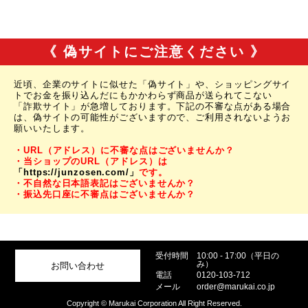
《 偽サイトにご注意ください 》
近頃、企業のサイトに似せた「偽サイト」や、ショッピングサイ
トでお金を振り込んだにもかかわらず商品が送られてこない
「詐欺サイト」が急増しております。下記の不審な点がある場合
は、偽サイトの可能性がございますので、ご利用されないようお
願いいたします。
・URL（アドレス）に不審な点はございませんか？
・当ショップのURL（アドレス）は
「https://junzosen.com/」
です。
・不自然な日本語表記はございませんか？
・振込先口座に不審点はございませんか？
受付時間
10:00 - 17:00（平日の
み）
お問い合わせ
電話
0120-103-712
メール
order@marukai.co.jp
Copyright © Marukai Corporation All Right Reserved.