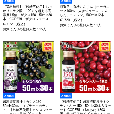
【送料無料】【砂糖不使用】しっ
順造選 有機にんじん（オーガニ
かりエラグ酸 100％を超える高
ック100％、人参ジュース、にん
濃度1.5倍！ザクロ150 50ml×30
じん、ニンジン）500ml×12本
本 COREBI ザクロジュース
¥9,720 （税込）
¥9,072 （税込）
お気に入りの登録人数：1人
お気に入りの登録人数：15人
超高濃度果汁！カシス150
【砂糖不使用】超高濃度果汁！ク
50ml×30本 （ブラックカラン
ランベリー150 50ml×30本入りセ
ト）【砂糖不使用】カシスジュー
ット COREBI （1本あたり303
ス カシス果汁100％以上
円）飲み切りサイズ クランベリー