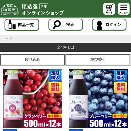
トップ
全4件
(1/1)
絞り込み
並び替え