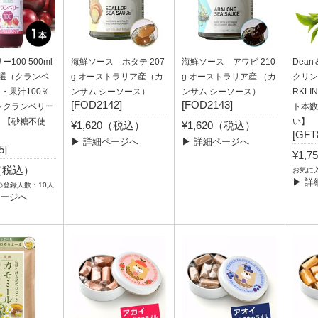
100 500ml
海鮮ソース ホタテ 207
海鮮ソース アワビ 210
Dea
造選（クランベ
g オーストラリア産（カ
g オーストラリア産 （カ
クリング
％・果汁100％
ンサム シーソース）
ンサム シーソース）
RKLI
[FOD2142]
[FOD2143]
トクランベリー
ト本数
）【砂糖不使
い】
¥1,620（税込）
¥1,620（税込）
[GFT
▶ 詳細ページへ
▶ 詳細ページへ
5]
¥1,
4（税込）
お気に
▶ 詳
の登録人数：10人
ページへ