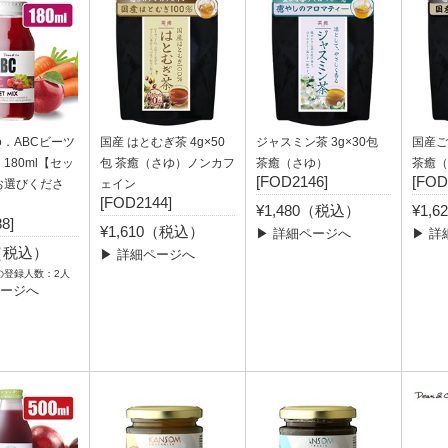
Co．ABCビーツ
国産 はとむぎ茶 4g×50
ジャスミン茶 3g×30包
国産ご
180ml【セッ
包 茶癒（さゆ）ノンカフ
茶癒（さゆ）
茶癒（
[FOD2146]
[FOD
お選びくださ
ェイン
[FOD2144]
¥1,480（税込）
¥1,
8]
¥1,610（税込）
▶ 詳細ページへ
▶ 詳
2（税込）
▶ 詳細ページへ
の登録人数：2人
ページへ