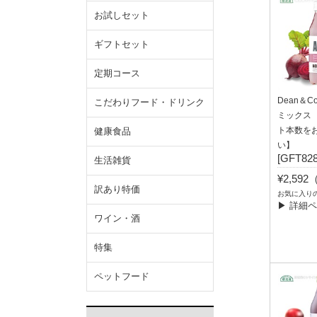
お試しセット
ギフトセット
定期コース
Dean＆
こだわりフード・ドリンク
ミックス 
ト本数を
健康食品
い】
[GFT828
生活雑貨
¥2,59
訳あり特価
お気に入り
▶ 詳細
ワイン・酒
特集
ペットフード