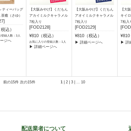
ル ティーバッグ
【大阪みやげ】くだもん
【大阪みやげ】くだもん
【大阪
0包 茶癒（さゆ）
アカイミルクキャラメル
アオイミルクキャラメル
キイロ
7]
7粒入り
7粒入り
7粒入
[FOD2128]
[FOD2129]
[FOD
7（税込）
¥810（税込）
¥810（税込）
¥81
の登録人数：3人
ページへ
お気に入りの登録人数：1人
▶ 詳細ページへ
▶ 詳
▶ 詳細ページへ
） 前の15件
次の15件
1
|
2
|
3
| ...
10