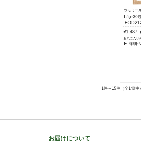
カモミー
1.5g×3
[FOD212
¥1,48
お気に入り
▶ 詳細
1件～15件（全140件