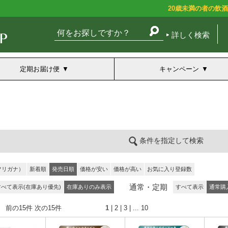
20歳未満の者の飲
詳しく検索
定期お届け便
キャンペーン
条件を指定して検索
フリガナ）
新着順
発売日順
価格が安い
価格が高い
お気に入り登録数
通常・定期
すべて表示(在庫あり優先)
在庫ありのみ表示
すべて表示
通常購
） 前の15件
次の15件
1
|
2
|
3
| ...
10