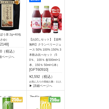
ぼう茶 2g×40包
【お試しセット】【送料
さゆ）
2148]
無料】クランベリージュ
ース 50% 100% 150% 3
620（税込）
本飲み比べセット（5
細ページへ
0％、100％ 各500ml×1
本、150％ 50ml×1本）
[GFT60910]
¥2,592（税込）
お気に入りの登録人数：11人
▶ 詳細ページへ