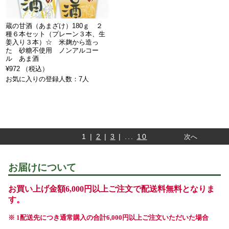
蔵の甘酒（あまざけ）180ｇ ２
種６本セット（プレーン３本、生
姜入り３本）☆ 米麹から造っ
た 砂糖不使用 ノンアルコー
ル あま酒
¥972 （税込）
お気に入りの登録人数：7人
1 |
2
|
3
| ...
10
次へ