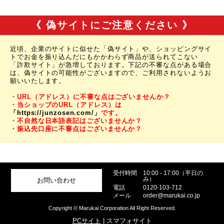
《 偽サイトにご注意ください 》
近頃、企業のサイトに似せた「偽サイト」や、ショッピングサイ
トでお金を振り込んだにもかかわらず商品が送られてこない
「詐欺サイト」が急増しております。下記の不審な点がある場合
は、偽サイトの可能性がございますので、ご利用されないようお
願いいたします。
・URL（アドレス）に不審な点はございませんか？
・当ショップのURL（アドレス）は
「https://junzosen.com/」
です。
・不自然な日本語表記はございませんか？
・振込先口座に不審点はございませんか？
受付時間
10:00 - 17:00（平日の
み）
お問い合わせ
電話
0120-103-712
メール
order@marukai.co.jp
Copyright © Marukai Corporation All Right Reserved.
PCサイト
| スマフォサイト