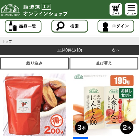
トップ
全140件
(1/10)
次へ
絞り込み
並び替え