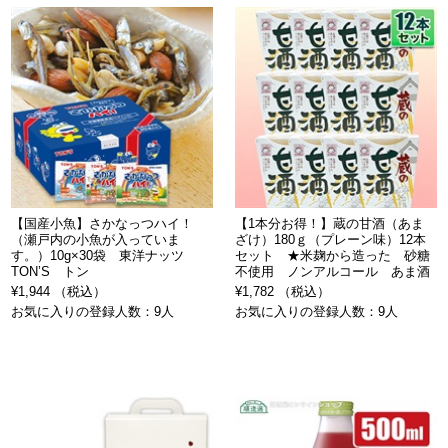
【国産小魚】さかなっつハイ！
【1本分お得！】蔵の甘酒（あま
（瀬戸内の小魚が入っていま
ざけ）180ｇ（プレーン味）12本
す。）10g×30袋 東洋ナッツ
セット ★米麹から造った 砂糖
TON’S トン
不使用 ノンアルコール あま酒
¥1,944 （税込）
¥1,782 （税込）
お気に入りの登録人数：9人
お気に入りの登録人数：9人