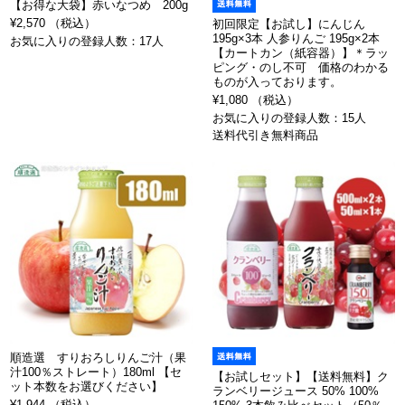
【お得な大袋】赤いなつめ 200g
¥2,570 （税込）
初回限定【お試し】にんじん
195g×3本 人参りんご 195g×2本
お気に入りの登録人数：17人
【カートカン（紙容器）】＊ラッ
ピング・のし不可 価格のわかる
ものが入っております。
¥1,080 （税込）
お気に入りの登録人数：15人
送料代引き無料商品
順造選 すりおろしりんご汁（果
汁100％ストレート）180ml 【セ
【お試しセット】【送料無料】ク
ット本数をお選びください】
ランベリージュース 50% 100%
¥1,944 （税込）