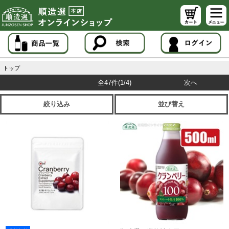
トップ
全47件
(1/4)
次へ
絞り込み
並び替え