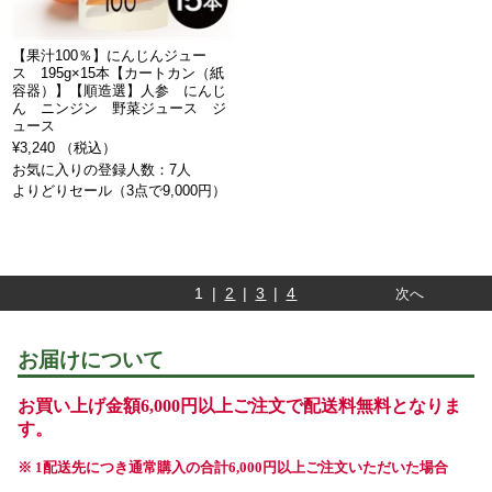
【果汁100％】にんじんジュー
ス 195g×15本【カートカン（紙
容器）】【順造選】人参 にんじ
ん ニンジン 野菜ジュース ジ
ュース
¥3,240 （税込）
お気に入りの登録人数：7人
よりどりセール（3点で9,000円）
1 |
2
|
3
|
4
次へ