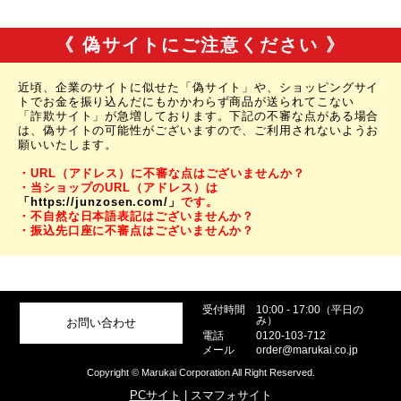
《 偽サイトにご注意ください 》
近頃、企業のサイトに似せた「偽サイト」や、ショッピングサイ
トでお金を振り込んだにもかかわらず商品が送られてこない
「詐欺サイト」が急増しております。下記の不審な点がある場合
は、偽サイトの可能性がございますので、ご利用されないようお
願いいたします。
・URL（アドレス）に不審な点はございませんか？
・当ショップのURL（アドレス）は
「https://junzosen.com/」
です。
・不自然な日本語表記はございませんか？
・振込先口座に不審点はございませんか？
受付時間
10:00 - 17:00（平日の
み）
お問い合わせ
電話
0120-103-712
メール
order@marukai.co.jp
Copyright © Marukai Corporation All Right Reserved.
PCサイト
| スマフォサイト