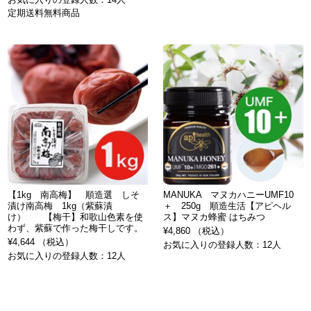
定期送料無料商品
【1kg 南高梅】 順造選 しそ
MANUKA マヌカハニーUMF10
漬け南高梅 1kg（紫蘇漬
＋ 250g 順造生活【アピヘル
け） 【梅干】和歌山色素を使
ス】マヌカ蜂蜜 はちみつ
わず、紫蘇で作った梅干しです。
¥4,860 （税込）
¥4,644 （税込）
お気に入りの登録人数：12人
お気に入りの登録人数：12人