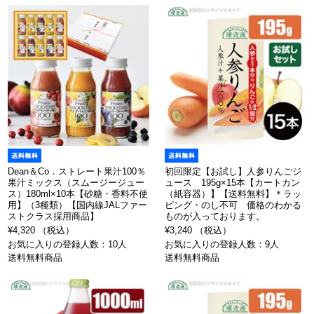
Dean＆Co．ストレート果汁100％
初回限定【お試し】人参りんごジ
果汁ミックス（スムージージュー
ュース 195g×15本【カートカン
ス）180ml×10本【砂糖・香料不使
（紙容器）】【送料無料】＊ラッ
用】（3種類）【国内線JALファー
ピング・のし不可 価格のわかる
ストクラス採用商品】
ものが入っております。
¥4,320 （税込）
¥3,240 （税込）
お気に入りの登録人数：10人
お気に入りの登録人数：9人
送料無料商品
送料無料商品