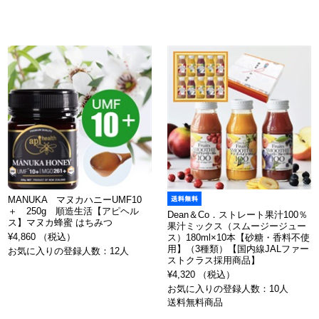
MANUKA マヌカハニーUMF10
＋ 250g 順造生活【アピヘル
Dean＆Co．ストレート果汁100％
ス】マヌカ蜂蜜 はちみつ
果汁ミックス（スムージージュー
¥4,860 （税込）
ス）180ml×10本【砂糖・香料不使
用】（3種類）【国内線JALファー
お気に入りの登録人数：12人
ストクラス採用商品】
¥4,320 （税込）
お気に入りの登録人数：10人
送料無料商品