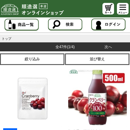
トップ
全47件
(1/4)
次へ
絞り込み
並び替え