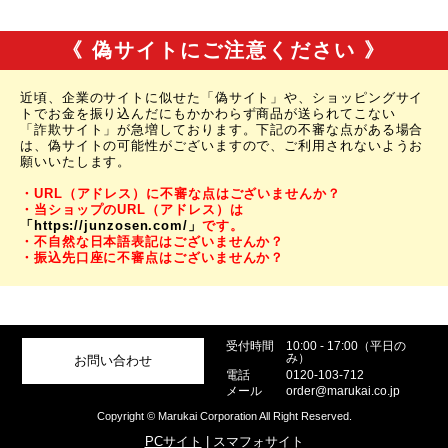
《 偽サイトにご注意ください 》
近頃、企業のサイトに似せた「偽サイト」や、ショッピングサイ
トでお金を振り込んだにもかかわらず商品が送られてこない
「詐欺サイト」が急増しております。下記の不審な点がある場合
は、偽サイトの可能性がございますので、ご利用されないようお
願いいたします。
・URL（アドレス）に不審な点はございませんか？
・当ショップのURL（アドレス）は
「https://junzosen.com/」
です。
・不自然な日本語表記はございませんか？
・振込先口座に不審点はございませんか？
受付時間
10:00 - 17:00（平日の
み）
お問い合わせ
電話
0120-103-712
メール
order@marukai.co.jp
Copyright © Marukai Corporation All Right Reserved.
PCサイト
| スマフォサイト