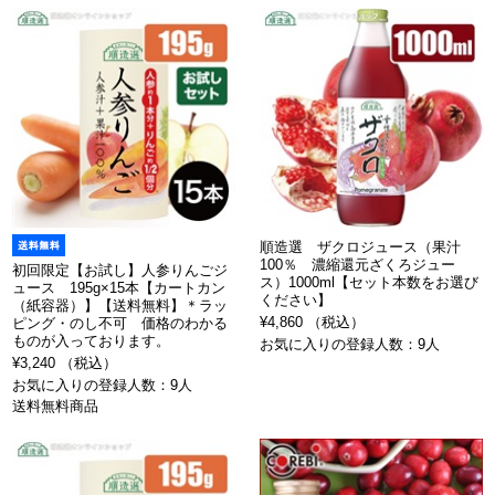
順造選 ザクロジュース（果汁
100％ 濃縮還元ざくろジュー
初回限定【お試し】人参りんごジ
ス）1000ml【セット本数をお選び
ュース 195g×15本【カートカン
ください】
（紙容器）】【送料無料】＊ラッ
¥4,860 （税込）
ピング・のし不可 価格のわかる
ものが入っております。
お気に入りの登録人数：9人
¥3,240 （税込）
お気に入りの登録人数：9人
送料無料商品