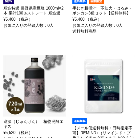
順造特選 長野県産巨峰 1000ml×2
手むき柑橘汁 不知火・はるみ・
本 果汁100％ストレート 順造選
ポンカン3種セット【送料無料】
¥5,400 （税込）
¥5,400 （税込）
お気に入りの登録人数：0人
お気に入りの登録人数：0人
送料無料商品
巡源（じゅんげん） 植物発酵エ
キス
【メール便送料無料・日時指定不
¥5,520 （税込）
可】REMIND+（リマインド・プ
ラス）イチョウ葉エキス ビタミン