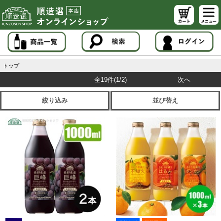
トップ
全19件
(1/2)
次へ
絞り込み
並び替え