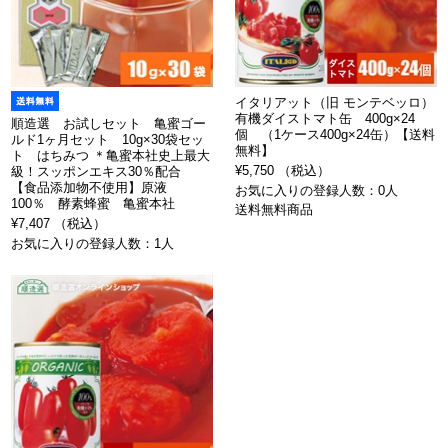
イタリアット（旧 モンテベッロ）
有機ダイストマト缶 400g×24
順造選 お試しセット 亀蜜ゴー
個 （1ケース400g×24缶）【送料
ルド1ヶ月セット 10g×30袋セッ
無料】
ト はちみつ ＊亀蜜本社史上最大
¥5,750 （税込）
級！スッポンエキス30％配合
【食品添加物不使用】原液
お気に入りの登録人数：0人
100％ 酵素蜂蜜 亀蜜本社
送料無料商品
¥7,407 （税込）
お気に入りの登録人数：1人