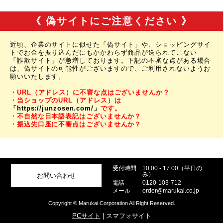
《 偽サイトにご注意ください 》
近頃、企業のサイトに似せた「偽サイト」や、ショッピングサイ
トでお金を振り込んだにもかかわらず商品が送られてこない
「詐欺サイト」が急増しております。下記の不審な点がある場合
は、偽サイトの可能性がございますので、ご利用されないようお
願いいたします。
・URL（アドレス）に不審な点はございませんか？
・当ショップのURL（アドレス）は
「https://junzosen.com/」
です。
・不自然な日本語表記はございませんか？
・振込先口座に不審点はございませんか？
受付時間
10:00 - 17:00（平日の
み）
お問い合わせ
電話
0120-103-712
メール
order@marukai.co.jp
Copyright © Marukai Corporation All Right Reserved.
PCサイト
| スマフォサイト