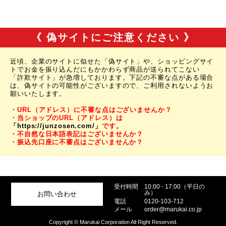
《 偽サイトにご注意ください 》
近頃、企業のサイトに似せた「偽サイト」や、ショッピングサイ
トでお金を振り込んだにもかかわらず商品が送られてこない
「詐欺サイト」が急増しております。下記の不審な点がある場合
は、偽サイトの可能性がございますので、ご利用されないようお
願いいたします。
・URL（アドレス）に不審な点はございませんか？
・当ショップのURL（アドレス）は
「https://junzosen.com/」
です。
・不自然な日本語表記はございませんか？
・振込先口座に不審点はございませんか？
受付時間
10:00 - 17:00（平日の
み）
お問い合わせ
電話
0120-103-712
メール
order@marukai.co.jp
Copyright © Marukai Corporation All Right Reserved.