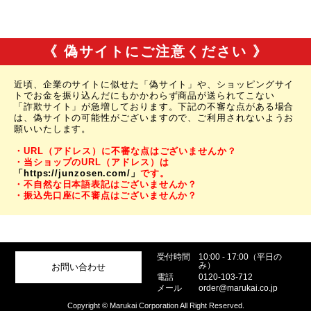
《 偽サイトにご注意ください 》
近頃、企業のサイトに似せた「偽サイト」や、ショッピングサイ
トでお金を振り込んだにもかかわらず商品が送られてこない
「詐欺サイト」が急増しております。下記の不審な点がある場合
は、偽サイトの可能性がございますので、ご利用されないようお
願いいたします。
・URL（アドレス）に不審な点はございませんか？
・当ショップのURL（アドレス）は
「https://junzosen.com/」
です。
・不自然な日本語表記はございませんか？
・振込先口座に不審点はございませんか？
受付時間
10:00 - 17:00（平日の
み）
お問い合わせ
電話
0120-103-712
メール
order@marukai.co.jp
Copyright © Marukai Corporation All Right Reserved.