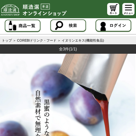
トップ
＞
COREBIドリンク・フード
＞
イヌリンエキス(機能性食品)
全3件
(1/1)