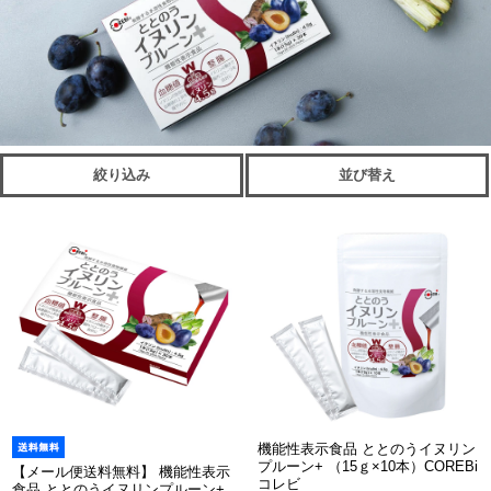
絞り込み
並び替え
機能性表示食品 ととのうイヌリン
プルーン+ （15ｇ×10本）COREBi
【メール便送料無料】 機能性表示
コレビ
食品 ととのうイヌリンプルーン+