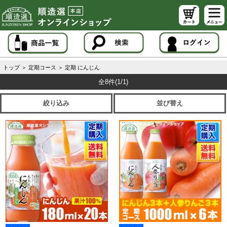
トップ
＞
定期コース
＞
定期 にんじん
全8件
(1/1)
絞り込み
並び替え