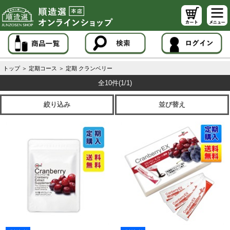
トップ
＞
定期コース
＞
定期 クランベリー
全10件
(1/1)
絞り込み
並び替え