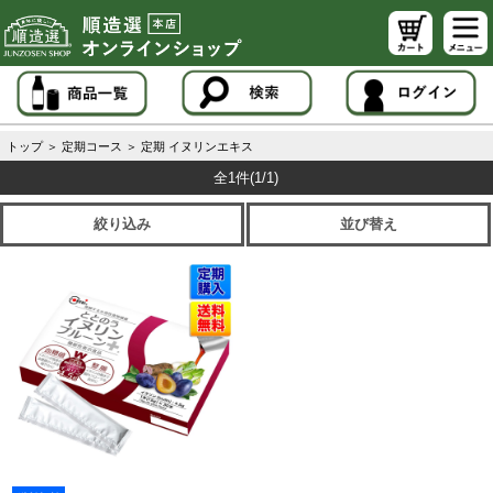
トップ
＞
定期コース
＞
定期 イヌリンエキス
全1件
(1/1)
絞り込み
並び替え