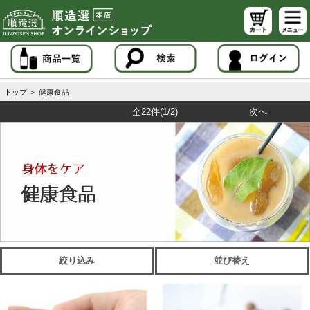
トップ
＞
健康食品
全22件
(1/2)
次へ
絞り込み
並び替え