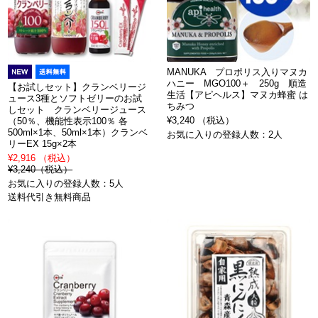
MANUKA プロポリス入りマヌカ
ハニー MGO100＋ 250g 順造
【お試しセット】クランベリージ
生活【アピヘルス】マヌカ蜂蜜 は
ュース3種とソフトゼリーのお試
ちみつ
しセット クランベリージュース
¥3,240 （税込）
（50％、機能性表示100％ 各
500ml×1本、50ml×1本）クランベ
お気に入りの登録人数：2人
リーEX 15g×2本
¥2,916 （税込）
¥3,240（税込）
お気に入りの登録人数：5人
送料代引き無料商品