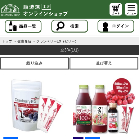
トップ
＞
健康食品
＞
クランベリーEX（ゼリー）
全3件
(1/1)
絞り込み
並び替え