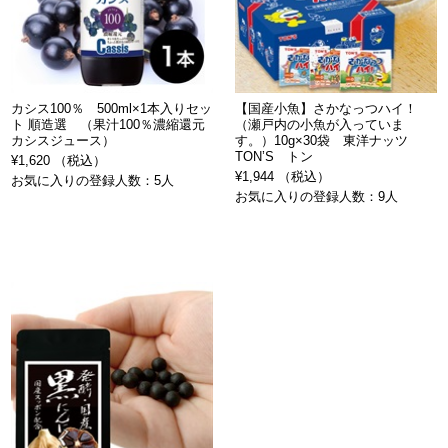
カシス100％ 500ml×1本入りセッ
【国産小魚】さかなっつハイ！
ト 順造選 （果汁100％濃縮還元
（瀬戸内の小魚が入っていま
カシスジュース）
す。）10g×30袋 東洋ナッツ
TON’S トン
¥1,620 （税込）
¥1,944 （税込）
お気に入りの登録人数：5人
お気に入りの登録人数：9人