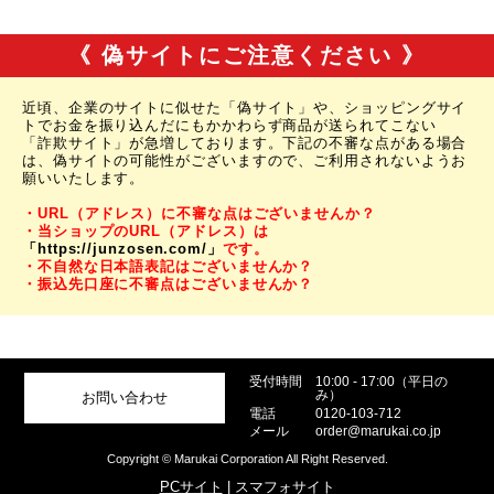
《 偽サイトにご注意ください 》
近頃、企業のサイトに似せた「偽サイト」や、ショッピングサイ
トでお金を振り込んだにもかかわらず商品が送られてこない
「詐欺サイト」が急増しております。下記の不審な点がある場合
は、偽サイトの可能性がございますので、ご利用されないようお
願いいたします。
・URL（アドレス）に不審な点はございませんか？
・当ショップのURL（アドレス）は
「https://junzosen.com/」
です。
・不自然な日本語表記はございませんか？
・振込先口座に不審点はございませんか？
受付時間
10:00 - 17:00（平日の
み）
お問い合わせ
電話
0120-103-712
メール
order@marukai.co.jp
Copyright © Marukai Corporation All Right Reserved.
PCサイト
| スマフォサイト