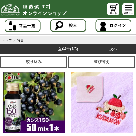
トップ
＞
特集
全64件
(1/5)
次へ
絞り込み
並び替え