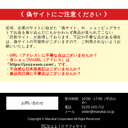
《 偽サイトにご注意ください 》
近頃、企業のサイトに似せた「偽サイト」や、ショッピングサイ
トでお金を振り込んだにもかかわらず商品が送られてこない
「詐欺サイト」が急増しております。下記の不審な点がある場合
は、偽サイトの可能性がございますので、ご利用されないようお
願いいたします。
・URL（アドレス）に不審な点はございませんか？
・当ショップのURL（アドレス）は
「https://junzosen.com/」
です。
・不自然な日本語表記はございませんか？
・振込先口座に不審点はございませんか？
受付時間
10:00 - 17:00（平日の
み）
お問い合わせ
電話
0120-103-712
メール
order@marukai.co.jp
Copyright © Marukai Corporation All Right Reserved.
PCサイト
| スマフォサイト