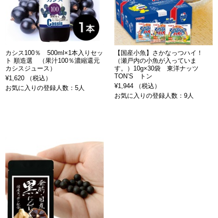
カシス100％ 500ml×1本入りセッ
【国産小魚】さかなっつハイ！
ト 順造選 （果汁100％濃縮還元
（瀬戸内の小魚が入っていま
カシスジュース）
す。）10g×30袋 東洋ナッツ
TON’S トン
¥1,620 （税込）
¥1,944 （税込）
お気に入りの登録人数：5人
お気に入りの登録人数：9人