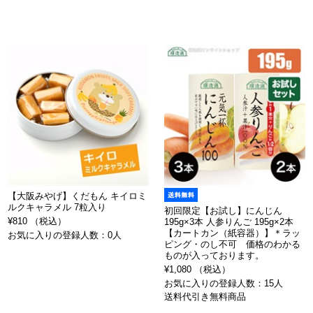
【大阪みやげ】くだもん キイロミ
ルクキャラメル 7粒入り
初回限定【お試し】にんじん
¥810 （税込）
195g×3本 人参りんご 195g×2本
【カートカン（紙容器）】＊ラッ
お気に入りの登録人数：0人
ピング・のし不可 価格のわかる
ものが入っております。
¥1,080 （税込）
お気に入りの登録人数：15人
送料代引き無料商品