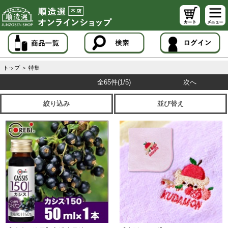
トップ
＞
特集
全65件
(1/5)
次へ
絞り込み
並び替え