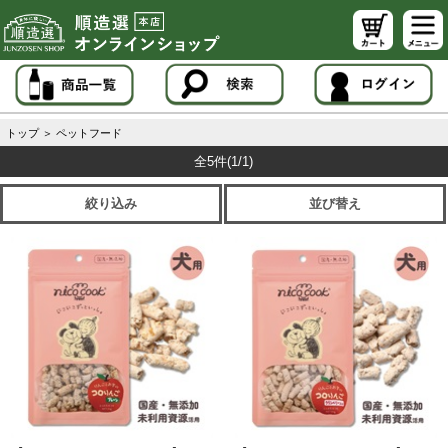
トップ
＞
ペットフード
全5件
(1/1)
絞り込み
並び替え