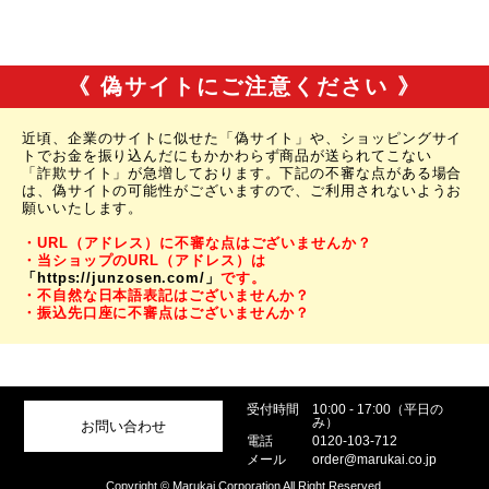
《 偽サイトにご注意ください 》
近頃、企業のサイトに似せた「偽サイト」や、ショッピングサイ
トでお金を振り込んだにもかかわらず商品が送られてこない
「詐欺サイト」が急増しております。下記の不審な点がある場合
は、偽サイトの可能性がございますので、ご利用されないようお
願いいたします。
・URL（アドレス）に不審な点はございませんか？
・当ショップのURL（アドレス）は
「https://junzosen.com/」
です。
・不自然な日本語表記はございませんか？
・振込先口座に不審点はございませんか？
受付時間
10:00 - 17:00（平日の
み）
お問い合わせ
電話
0120-103-712
メール
order@marukai.co.jp
Copyright © Marukai Corporation All Right Reserved.