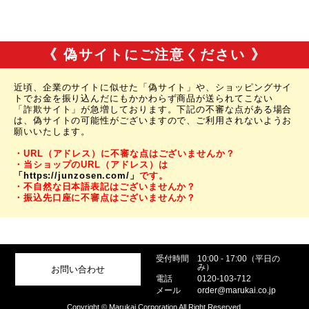
《 偽サイトにご注意ください 》
近頃、企業のサイトに似せた「偽サイト」や、ショッピングサイ
トでお金を振り込んだにもかかわらず商品が送られてこない
「詐欺サイト」が急増しております。下記の不審な点がある場合
は、偽サイトの可能性がございますので、ご利用されないようお
願いいたします。
・URL（アドレス）に不審な点はございませんか？
・当ショップのURL（アドレス）は
「https://junzosen.com/」
です。
・不自然な日本語表記はございませんか？
・振込先口座に不審点はございませんか？
受付時間
10:00 - 17:00（平日の
み）
お問い合わせ
電話
0120-103-712
メール
order@marukai.co.jp
Copyright © Marukai Corporation All Right Reserved.