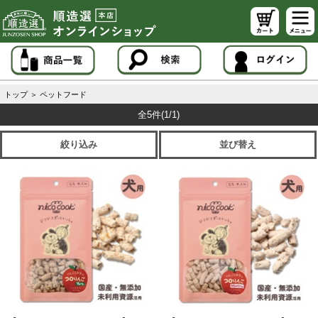
トップ
＞
ペットフード
全5件
(1/1)
絞り込み
並び替え