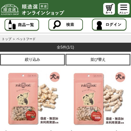
トップ
＞
ペットフード
全5件
(1/1)
絞り込み
並び替え