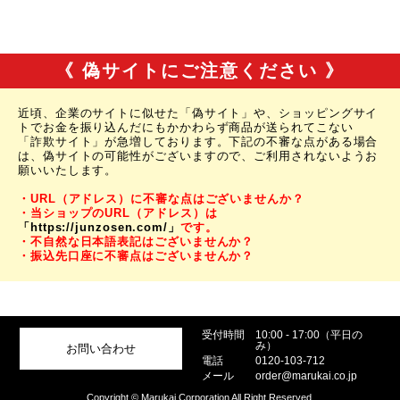
《 偽サイトにご注意ください 》
近頃、企業のサイトに似せた「偽サイト」や、ショッピングサイ
トでお金を振り込んだにもかかわらず商品が送られてこない
「詐欺サイト」が急増しております。下記の不審な点がある場合
は、偽サイトの可能性がございますので、ご利用されないようお
願いいたします。
・URL（アドレス）に不審な点はございませんか？
・当ショップのURL（アドレス）は
「https://junzosen.com/」
です。
・不自然な日本語表記はございませんか？
・振込先口座に不審点はございませんか？
受付時間
10:00 - 17:00（平日の
み）
お問い合わせ
電話
0120-103-712
メール
order@marukai.co.jp
Copyright © Marukai Corporation All Right Reserved.