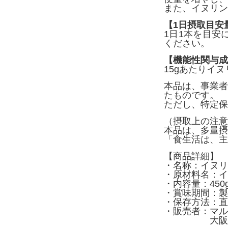
また、イヌリン
【1日摂取目安
1日1本を目安
ください。
【機能性関与成
15gあたりイヌリ
本品は、事業者
たものです。
ただし、特定保
（摂取上の注意
本品は、多量摂
「食生活は、主
【商品詳細】
・名称：イヌリ
・原材料名：イ
・内容量：450g
・賞味期間：製
・保存方法：直
・販売者：マル
大阪市西区