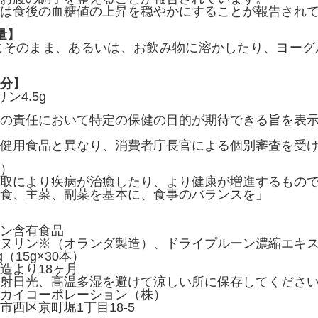
は食後の血糖値の上昇を穏やかにすることが報告されてい
量】
にそのまま、あるいは、お飲み物に溶かしたり、ヨー
分】
ン4.5g
の責任において特定の保健の目的が期待できる旨を表
健用食品と異なり、消費者庁長官による個別審査を受
）
取により疾病が治癒したり、より健康が増進するもの
食、主菜、副菜を基本に、食事のバランスを」
ン含有食品
ヌリン※（オランダ製造）、ドライプルーン濃縮エキ
（15g×30本）
造より18ヶ月
射日光、高温多湿を避けて涼しい所に保存してくださ
カイコーポレーション（株）
京町堀1丁目18-5