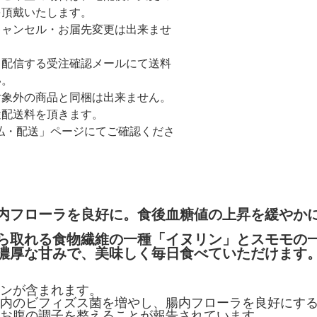
を頂戴いたします。
キャンセル・お届先変更は出来ませ
て配信する受注確認メールにて送料
い。
対象外の商品と同梱は出来ません。
途配送料を頂きます。
払・配送」ページにてご確認くださ
内フローラを良好に。食後血糖値の上昇を緩やか
ら取れる食物繊維の一種「イヌリン」とスモモの
濃厚な甘みで、美味しく毎日食べていただけます
ンが含まれます。
内のビフィズス菌を増やし、腸内フローラを良好にす
お腹の調子を整えることが報告されています。