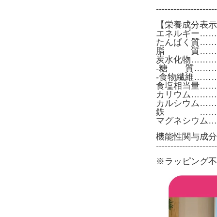
---------------------
【栄養成分表示
エネルギー………3
たんぱく質………
脂 質………
炭水化物…………
-糖 質………4
-食物繊維………7
食塩相当量………
カリウム…………
カルシウム………
鉄 ………0
マグネシウム……
機能性関与成分（
---------------------
※ラッピング