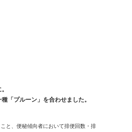
に。
一種「プルーン」を合わせました。
。
ること、便秘傾向者において排便回数・排