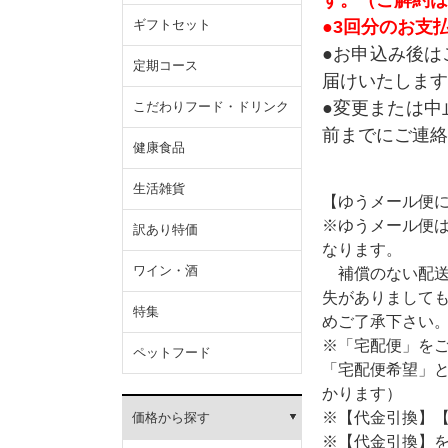
●3回分のお支払
ギフトセット
●お申込み後は
定期コース
届けいたします
●変更または中
こだわりフード・ドリンク
前までにご連絡
健康食品
生活雑貨
【ゆうメール便
※ゆうメール便
訳あり特価
なります。
ワイン・酒
補償のない配送
失がありまして
特集
めご了承下さい
※「宅配便」を
ペットフード
「宅配便希望」
かります）
※【代金引換】
価格から探す
※【代金引換】