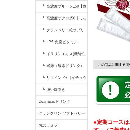
【すっきりキナ酸】
無添加カシスジュース【く
┗ 高濃度プルーン150【食
っきりアントシアニン】
物繊維&鉄分】プルーンジ
┗ 高濃度ザクロ150【しっ
ュース
かりエラグ酸】無添加
┗ クランベリー粒サプリ
┗ LPS 免疫ビタミン
┗ イヌリンエキス(機能性
この商品に関する問
食品)
┗ 巡源（酵素ドリンク）
┗ リマインド+（イチョウ
葉サプリ）
┗ 薄い腹巻き
Dean&co.ドリンク
クランクリン ソフトゼリー
●定期コースは
お試しセット
す。（ご解約は