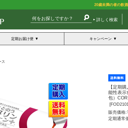
20歳未満の者の飲
詳しく検索
定期お届け便
キャンペーン
ース
【定期購
能性表示食
包）COR
[
FOD2101
販売価格:
定期通常価