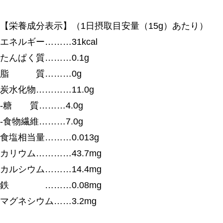
【栄養成分表示】（1日摂取目安量（15g）あたり）
エネルギー………31kcal
たんぱく質………0.1g
脂 質………0g
炭水化物…………11.0g
-糖 質………4.0g
-食物繊維………7.0g
食塩相当量………0.013g
カリウム…………43.7mg
カルシウム………14.4mg
鉄 ………0.08mg
マグネシウム……3.2mg