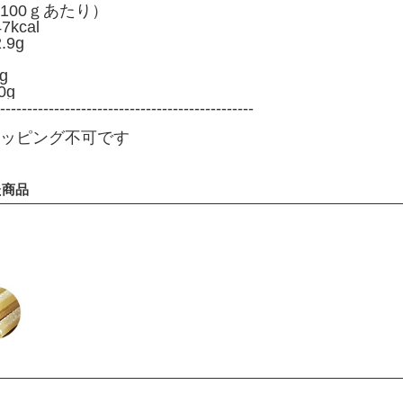
100ｇあたり）
kcal
9g
g
0g
-----------------------------------------------
ッピング不可です
た商品