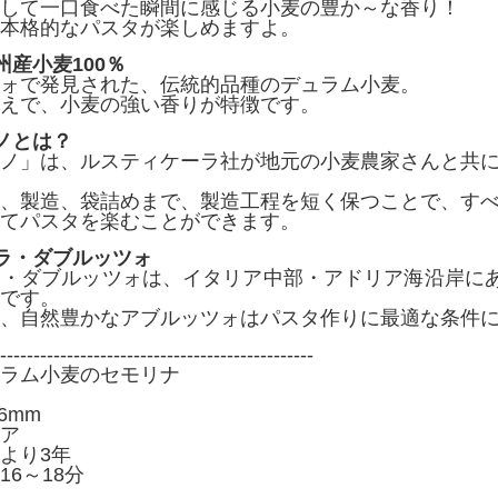
して一口食べた瞬間に感じる小麦の豊か～な香り！
本格的なパスタが楽しめますよ。
州産小麦100％
ォで発見された、伝統的品種のデュラム小麦。
えで、小麦の強い香りが特徴です。
ノとは？
ノ」は、ルスティケーラ社が地元の小麦農家さんと共
、製造、袋詰めまで、製造工程を短く保つことで、す
てパスタを楽むことができます。
ラ・ダブルッツォ
・ダブルッツォは、イタリア中部・アドリア海沿岸にあ
です。
、自然豊かなアブルッツォはパスタ作りに最適な条件
-----------------------------------------------
ラム小麦のセモリナ
6mm
ア
より3年
6～18分