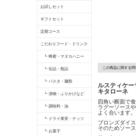
お試しセット
ギフトセット
定期コース
こだわりフード・ドリンク
┗ 蜂蜜・マヌカハニー
この商品に関する問
┗ 缶詰・瓶詰
┗ パスタ・麺類
ルスティケー
キタローネ
┗ 漬物・ふりかけなど
四角い断面で食
┗ 調味料・油
ラグーソースや
よく合います。
┗ ドライ果実・ナッツ
ブロンズダイス
そのためソース
┗ お菓子