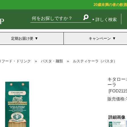
20歳未満の者の飲
詳しく検索
定期お届け便
キャンペーン
りフード・ドリンク
»
パスタ・麺類
»
ルスティケーラ（パスタ）
キタロー
ーラ
[
FOD2119
販売価格:
詳細画像