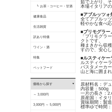
茹で上がり、そ
本場イタリアの
┗ お茶・コーヒー・甘酒
■アブルッツォ
健康食品
全てアブルッツ
軽やかな食べ応
生活雑貨
■プリモグラー
「プリモグラー
訳あり特価
クトです。
種まきから収穫
ワイン・酒
すので、安心し
特集
■ルスティケー
ルスティケーラ
パスタメーカー
ペットフード
山と海に囲まれ
---------------------
原材料名：デュ
価格から探す
内容量：500g
一片の長さ：2.
～ 3,000円
原産国：イタリ
賞味期間：製造
3,000円 ～ 5,000円
標準ゆで時間：1