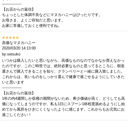
-----------------
【お店からの返信】
ちょっとした体調不良などにマヌカハニーはぴったりです。
お母さま、よくご存知だと思います。
お家に常備しておくと便利ですね。
高価なマヌカハニー
2020/03/20 14:13:00
by:setsuko
いつかは購入したいと思いながら、高価なものなのでなかなか買えなかっ
たのですが、このご時世では、絶対必要なものと思ってるところに、順造
選さんで購入できることを知り、クランベリーと一緒に購入致しました。
これからは、良いものをしっかり選んで健康で過ごせるようにしていきた
いと思います
-----------------
【お店からの返信】
1年の内4週間しか収穫の期間がないため、希少価値が高く、どうしても高
価になってしまうのですが、私も1日にスプーン1杯程度舐めるようにし始
めてから風邪をひきにくくなったように感じます。これからもお元気にお
過ごしください！